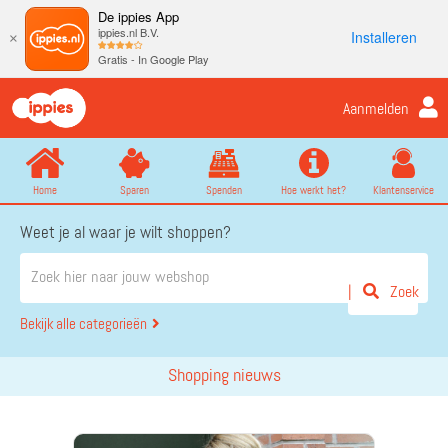
De ippies App
ippies.nl B.V.
Installeren
×
Gratis - In Google Play
Aanmelden
Home
Sparen
Spenden
Hoe werkt het?
Klantenservice
Weet je al waar je wilt shoppen?
Zoek
Bekijk alle categorieën
Shopping nieuws