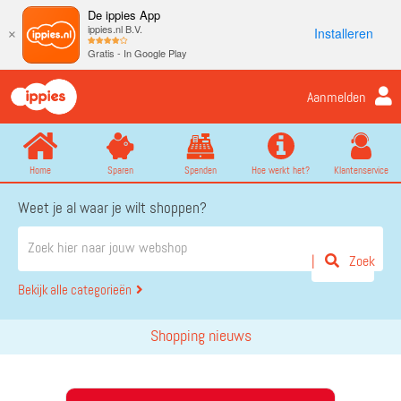
De ippies App
ippies.nl B.V.
Installeren
×
Gratis - In Google Play
Aanmelden
Home
Sparen
Spenden
Hoe werkt het?
Klantenservice
Weet je al waar je wilt shoppen?
Zoek
Bekijk alle categorieën
Shopping nieuws