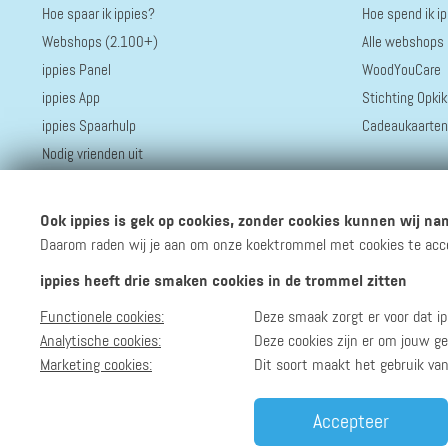
Hoe spaar ik ippies?
Hoe spend ik i
Webshops (2.100+)
Alle webshops
ippies Panel
WoodYouCare
ippies App
Stichting Opkik
ippies Spaarhulp
Cadeaukaarten
Nodig vrienden uit
Ook ippies is gek op cookies, zonder cookies kunnen wij nam
Daarom raden wij je aan om onze koektrommel met cookies te accept
ippies heeft drie smaken cookies in de trommel zitten
Functionele cookies:
Deze smaak zorgt er voor dat ip
Volg ippies
Blijf op de hoogte van het groeiende aantal winkels, 
Analytische cookies:
Deze cookies zijn er om jouw ge
Marketing cookies:
Dit soort maakt het gebruik va
Accepteer