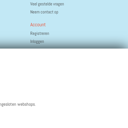
Veel gestelde vragen
Neem contact op
Account
Registreren
Inloggen
angesloten webshops.
Zakelijk
Algemene voorwaarden
Privacyverklaring
Disclaimer
© 2026 ippies B.V.