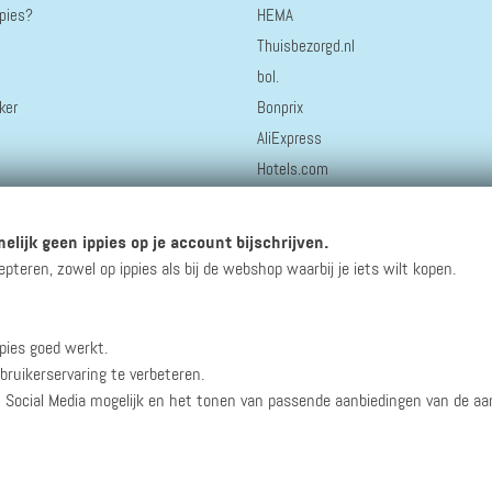
ppies?
HEMA
Thuisbezorgd.nl
bol.
ker
Bonprix
AliExpress
Hotels.com
Greetz.nl
Staatsloterij
elijk geen ippies op je account bijschrijven.
Coolblue
eren, zowel op ippies als bij de webshop waarbij je iets wilt kopen.
pies goed werkt.
winacties en andere updates!
bruikerservaring te verbeteren.
n Social Media mogelijk en het tonen van passende aanbiedingen van de a
Werken bij ippies