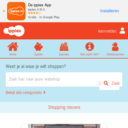
De ippies App
ippies.nl B.V.
Installeren
×
Gratis - In Google Play
Aanmelden
Home
Sparen
Spenden
Hoe werkt het?
Klantenservice
Weet je al waar je wilt shoppen?
Zoek
Bekijk alle categorieën
Shopping nieuws