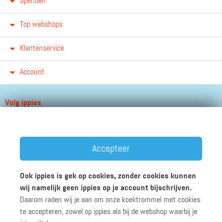
Spenden
Top webshops
Klantenservice
Account
Volg ippies
Blijf op de hoogte van het groeiende aantal winkels, winacties en
andere updates!
Accepteer
Ook ippies is gek op cookies, zonder cookies kunnen
wij namelijk geen ippies op je account bijschrijven.
Daarom raden wij je aan om onze koektrommel met cookies
Werken bij ippies
Zakelijk
Algemene voorwaarden
te accepteren, zowel op ippies als bij de webshop waarbij je