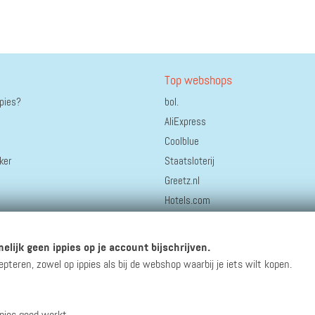
Top webshops
ppies?
bol.
AliExpress
Coolblue
ker
Staatsloterij
Greetz.nl
Hotels.com
Thuisbezorgd.nl
HEMA
elijk geen ippies op je account bijschrijven.
Bonprix
eren, zowel op ippies als bij de webshop waarbij je iets wilt kopen.