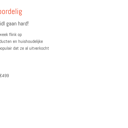
oordelig
dl gaan hard!
week flink op
ucten en huishoudelijke
opulair dat ze al uitverkocht
n €499