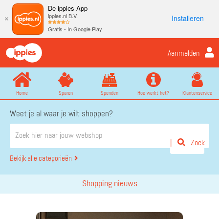
De ippies App
ippies.nl B.V.
Installeren
×
Gratis - In Google Play
Aanmelden
Home
Sparen
Spenden
Hoe werkt het?
Klantenservice
Weet je al waar je wilt shoppen?
Zoek
Bekijk alle categorieën
Shopping nieuws