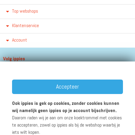
Top webshops
Klantenservice
Account
Volg ippies
Blijf op de hoogte van het groeiende aantal winkels, winacties en
andere updates!
Accepteer
Ook ippies is gek op cookies, zonder cookies kunnen
wij namelijk geen ippies op je account bijschrijven.
Daarom raden wij je aan om onze koektrommel met cookies
Werken bij ippies
Zakelijk
Algemene voorwaarden
te accepteren, zowel op ippies als bij de webshop waarbij je
Privacyverklaring
Disclaimer
iets wilt kopen.