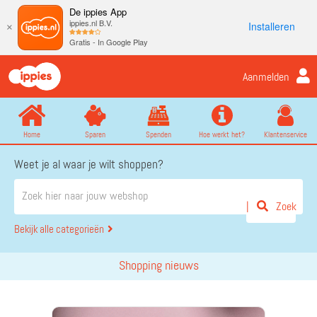
De ippies App
ippies.nl B.V.
Installeren
×
Gratis - In Google Play
Aanmelden
Home
Sparen
Spenden
Hoe werkt het?
Klantenservice
Weet je al waar je wilt shoppen?
Zoek
Bekijk alle categorieën
Shopping nieuws