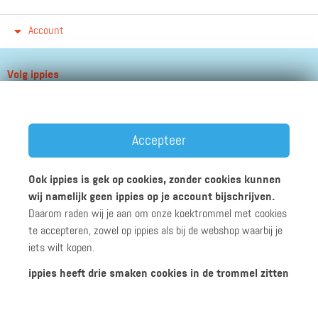
Account
Volg ippies
Blijf op de hoogte van het groeiende aantal winkels, winacties en
andere updates!
Accepteer
Ook ippies is gek op cookies, zonder cookies kunnen
wij namelijk geen ippies op je account bijschrijven.
Daarom raden wij je aan om onze koektrommel met cookies
Werken bij ippies
Zakelijk
Algemene voorwaarden
te accepteren, zowel op ippies als bij de webshop waarbij je
Privacyverklaring
Disclaimer
iets wilt kopen.
ippies heeft drie smaken cookies in de trommel zitten
© 2026 ippies B.V.
Functionele cookies:
Deze smaak zorgt er voor dat ippies goed werkt.