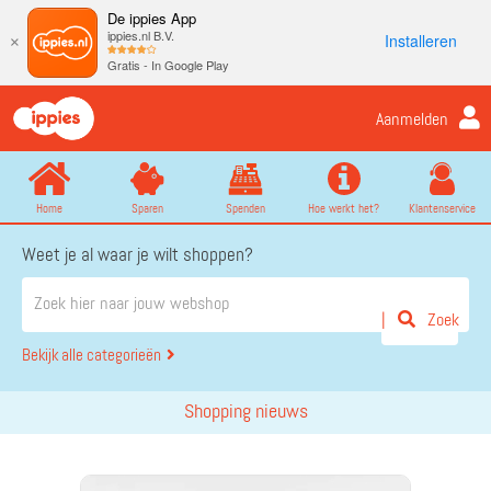
De ippies App
ippies.nl B.V.
Installeren
×
Gratis - In Google Play
Aanmelden
Home
Sparen
Spenden
Hoe werkt het?
Klantenservice
Weet je al waar je wilt shoppen?
Zoek
Bekijk alle categorieën
Shopping nieuws