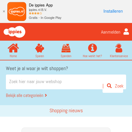
De ippies App
ippies.nl B.V.
Installeren
×
Gratis - In Google Play
Aanmelden
Home
Sparen
Spenden
Hoe werkt het?
Klantenservice
Weet je al waar je wilt shoppen?
Zoek
Bekijk alle categorieën
Shopping nieuws