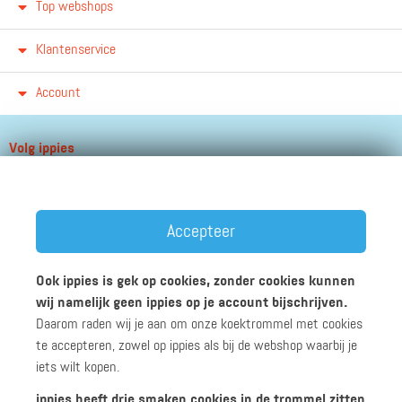
Top webshops
Klantenservice
Account
Volg ippies
Blijf op de hoogte van het groeiende aantal winkels, winacties en
andere updates!
Accepteer
Ook ippies is gek op cookies, zonder cookies kunnen
wij namelijk geen ippies op je account bijschrijven.
Daarom raden wij je aan om onze koektrommel met cookies
Werken bij ippies
Zakelijk
Algemene voorwaarden
te accepteren, zowel op ippies als bij de webshop waarbij je
Privacyverklaring
Disclaimer
iets wilt kopen.
ippies heeft drie smaken cookies in de trommel zitten