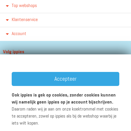
Top webshops
Klantenservice
Account
Volg ippies
Blijf op de hoogte van het groeiende aantal winkels, winacties en
andere updates!
Accepteer
Ook ippies is gek op cookies, zonder cookies kunnen
wij namelijk geen ippies op je account bijschrijven.
Daarom raden wij je aan om onze koektrommel met cookies
Werken bij ippies
Zakelijk
Algemene voorwaarden
te accepteren, zowel op ippies als bij de webshop waarbij je
Privacyverklaring
Disclaimer
iets wilt kopen.