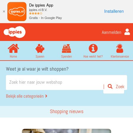
De ippies App
ippies.nl B.V.
Installeren
×
Gratis - In Google Play
Aanmelden
Home
Sparen
Spenden
Hoe werkt het?
Klantenservice
Weet je al waar je wilt shoppen?
Zoek
Bekijk alle categorieën
Shopping nieuws