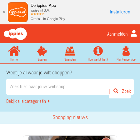
De ippies App
ippies.nl B.V.
Installeren
×
Gratis - In Google Play
Aanmelden
Home
Sparen
Spenden
Hoe werkt het?
Klantenservice
Weet je al waar je wilt shoppen?
Zoek
Bekijk alle categorieën
Shopping nieuws