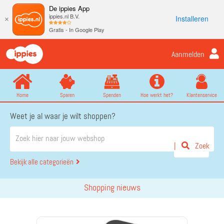
De ippies App
ippies.nl B.V.
Installeren
×
Gratis - In Google Play
Aanmelden
Home
Sparen
Spenden
Hoe werkt het?
Klantenservice
Weet je al waar je wilt shoppen?
Zoek
Bekijk alle categorieën
Shopping nieuws