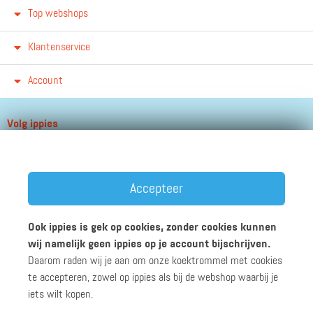
Top webshops
Klantenservice
Account
Volg ippies
Blijf op de hoogte van het groeiende aantal winkels, winacties en
andere updates!
Accepteer
Ook ippies is gek op cookies, zonder cookies kunnen
wij namelijk geen ippies op je account bijschrijven.
Daarom raden wij je aan om onze koektrommel met cookies
Werken bij ippies
Zakelijk
Algemene voorwaarden
te accepteren, zowel op ippies als bij de webshop waarbij je
Privacyverklaring
Disclaimer
iets wilt kopen.