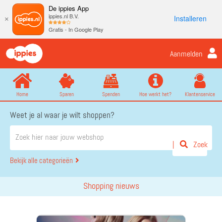
De ippies App
ippies.nl B.V.
Installeren
×
Gratis - In Google Play
Aanmelden
Home
Sparen
Spenden
Hoe werkt het?
Klantenservice
Weet je al waar je wilt shoppen?
Zoek
Bekijk alle categorieën
Shopping nieuws