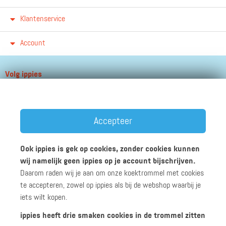
Klantenservice
Account
Volg ippies
Blijf op de hoogte van het groeiende aantal winkels, winacties en
andere updates!
Accepteer
Ook ippies is gek op cookies, zonder cookies kunnen
wij namelijk geen ippies op je account bijschrijven.
Daarom raden wij je aan om onze koektrommel met cookies
Werken bij ippies
Zakelijk
Algemene voorwaarden
te accepteren, zowel op ippies als bij de webshop waarbij je
Privacyverklaring
Disclaimer
iets wilt kopen.
ippies heeft drie smaken cookies in de trommel zitten
© 2026 ippies B.V.