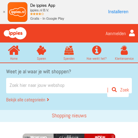
De ippies App
ippies.nl B.V.
Installeren
×
Gratis - In Google Play
Aanmelden
Home
Sparen
Spenden
Hoe werkt het?
Klantenservice
Weet je al waar je wilt shoppen?
Zoek
Bekijk alle categorieën
Shopping nieuws