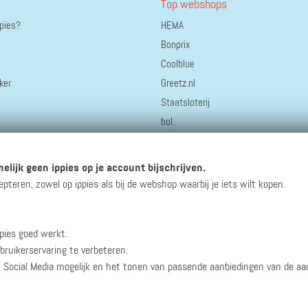
Top webshops
ppies?
HEMA
Bonprix
Coolblue
ker
Greetz.nl
Staatsloterij
bol.
AliExpress
Thuisbezorgd.nl
elijk geen ippies op je account bijschrijven.
Hotels.com
eren, zowel op ippies als bij de webshop waarbij je iets wilt kopen.
pies goed werkt.
winacties en andere updates!
bruikerservaring te verbeteren.
n Social Media mogelijk en het tonen van passende aanbiedingen van de a