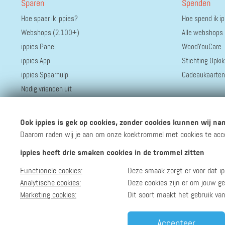
Sparen
Spenden
Hoe spaar ik ippies?
Hoe spend ik i
Webshops (2.100+)
Alle webshops
ippies Panel
WoodYouCare
ippies App
Stichting Opkik
ippies Spaarhulp
Cadeaukaarten
Nodig vrienden uit
Ook ippies is gek op cookies, zonder cookies kunnen wij nam
Daarom raden wij je aan om onze koektrommel met cookies te accept
ippies heeft drie smaken cookies in de trommel zitten
Functionele cookies:
Deze smaak zorgt er voor dat ip
Volg ippies
Blijf op de hoogte van het groeiende aantal winkels, 
Analytische cookies:
Deze cookies zijn er om jouw ge
Marketing cookies:
Dit soort maakt het gebruik va
Accepteer