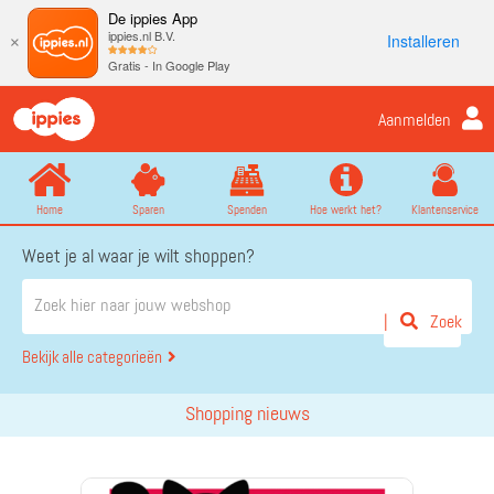
De ippies App
ippies.nl B.V.
Installeren
×
Gratis - In Google Play
Aanmelden
Home
Sparen
Spenden
Hoe werkt het?
Klantenservice
Weet je al waar je wilt shoppen?
Zoek
Bekijk alle categorieën
Shopping nieuws