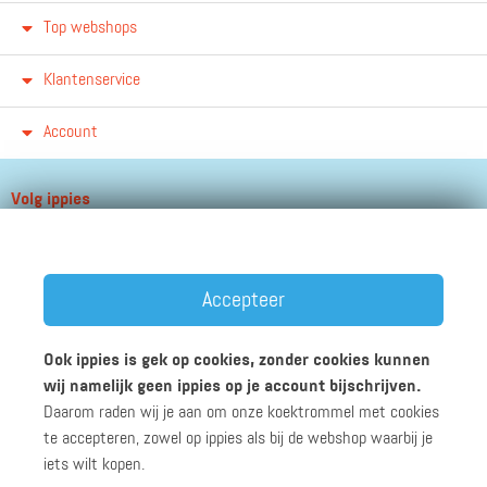
Top webshops
Klantenservice
Account
Volg ippies
Blijf op de hoogte van het groeiende aantal winkels, winacties en
andere updates!
Accepteer
Ook ippies is gek op cookies, zonder cookies kunnen
wij namelijk geen ippies op je account bijschrijven.
Daarom raden wij je aan om onze koektrommel met cookies
Werken bij ippies
Zakelijk
Algemene voorwaarden
te accepteren, zowel op ippies als bij de webshop waarbij je
Privacyverklaring
Disclaimer
iets wilt kopen.