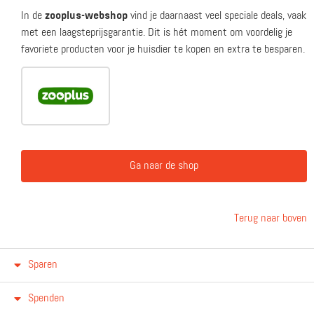
In
de
zooplus-
webshop
vind
je
daarnaast
veel
speciale
deals,
vaak
met
een
laagsteprijsgarantie.
Dit
is
hét
moment
om
voordelig
je
favoriete
producten
voor
je
huisdier
te
kopen
en
extra
te
besparen.
Ga naar de shop
Terug naar boven
Sparen
Spenden