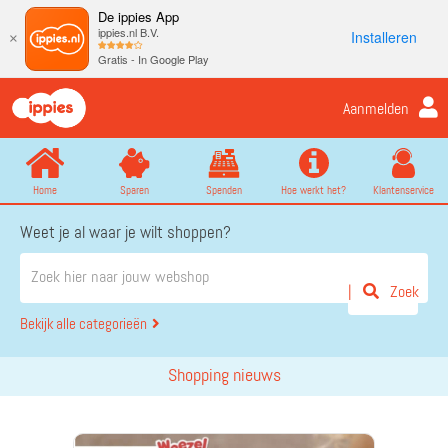
De ippies App
ippies.nl B.V.
Installeren
×
Gratis - In Google Play
Aanmelden
Home
Sparen
Spenden
Hoe werkt het?
Klantenservice
Weet je al waar je wilt shoppen?
Zoek
Bekijk alle categorieën
Shopping nieuws