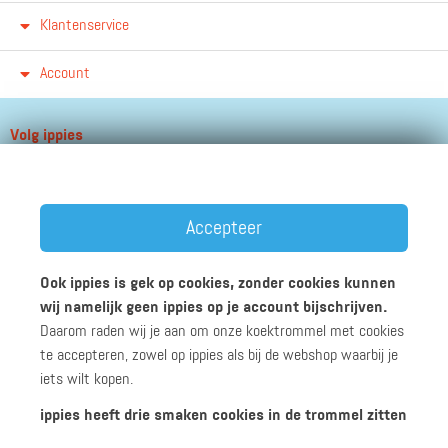
Klantenservice
Account
Volg ippies
Blijf op de hoogte van het groeiende aantal winkels, winacties en
andere updates!
Accepteer
Ook ippies is gek op cookies, zonder cookies kunnen
wij namelijk geen ippies op je account bijschrijven.
Daarom raden wij je aan om onze koektrommel met cookies
Werken bij ippies
Zakelijk
Algemene voorwaarden
te accepteren, zowel op ippies als bij de webshop waarbij je
Privacyverklaring
Disclaimer
iets wilt kopen.
ippies heeft drie smaken cookies in de trommel zitten
© 2026 ippies B.V.