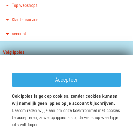
Top webshops
Klantenservice
Account
Volg ippies
Blijf op de hoogte van het groeiende aantal winkels, winacties en
andere updates!
Accepteer
Ook ippies is gek op cookies, zonder cookies kunnen
wij namelijk geen ippies op je account bijschrijven.
Daarom raden wij je aan om onze koektrommel met cookies
Werken bij ippies
Zakelijk
Algemene voorwaarden
te accepteren, zowel op ippies als bij de webshop waarbij je
Privacyverklaring
Disclaimer
iets wilt kopen.