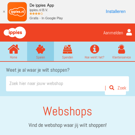
De ippies App
ippies.nl B.V.
Installeren
×
Gratis - In Google Play
Aanmelden
Home
Sparen
Spenden
Hoe werkt het?
Klantenservice
Weet je al waar je wilt shoppen?
Zoek
Webshops
Vind de webshop waar jij wilt shoppen!