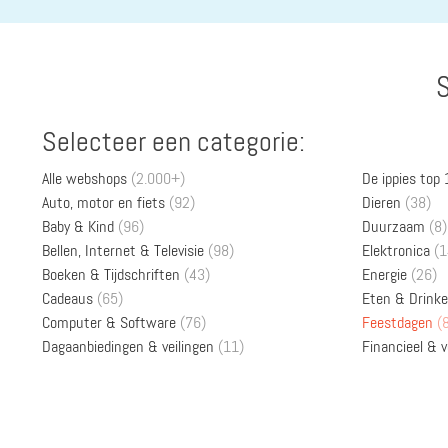
S
Selecteer een categorie:
Alle webshops
(2.000+)
De ippies top
Auto, motor en fiets
(92)
Dieren
(38)
Baby & Kind
(96)
Duurzaam
(8)
Bellen, Internet & Televisie
(98)
Elektronica
(1
Boeken & Tijdschriften
(43)
Energie
(26)
Cadeaus
(65)
Eten & Drink
Computer & Software
(76)
Feestdagen
(
Dagaanbiedingen & veilingen
(11)
Financieel & 