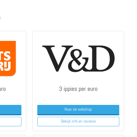
)
uro
3 ippies per euro
Naar de webshop
Bekijk info
en reviews