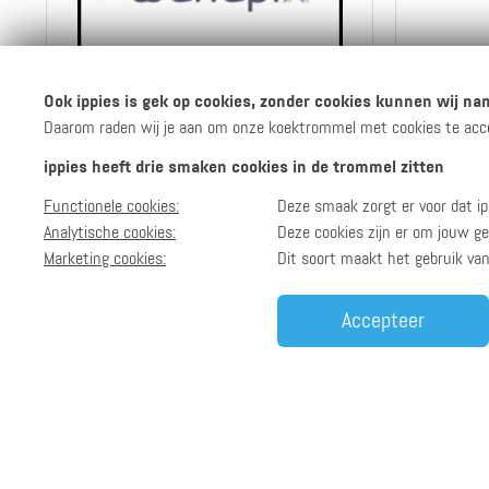
6 ippies per euro
Ook ippies is gek op cookies, zonder cookies kunnen wij nam
Daarom raden wij je aan om onze koektrommel met cookies te accept
ippies heeft drie smaken cookies in de trommel zitten
Naar de webshop
Functionele cookies:
Deze smaak zorgt er voor dat ip
Bekijk info
en reviews
Analytische cookies:
Deze cookies zijn er om jouw ge
Marketing cookies:
Dit soort maakt het gebruik va
Accepteer
4 ippies per euro