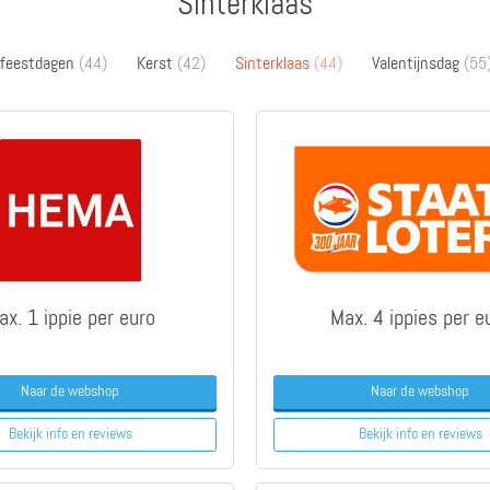
Sinterklaas
e feestdagen
(44)
Kerst
(42)
Sinterklaas
(44)
Valentijnsdag
(55
ax. 1 ippie per euro
Max. 4 ippies per e
Naar de webshop
Naar de webshop
Bekijk info
en reviews
Bekijk info
en reviews