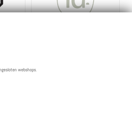
3 ippies per euro
Naar de webshop
Bekijk info
en reviews
angesloten webshops.
5 ippies per euro