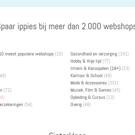
paar ippies bij meer dan 2.000 webshop
 10 meest populaire webshops
(10)
Gezondheid en verzorging
(151)
Hobby & Vrije tijd
(77)
Intiem & Kansspelen (18+)
(23)
46)
Kantoor & School
(49)
Mode & Accessoires
(331)
en
(71)
Muziek, Film & Games
(45)
88)
Opleiding & Cursus
(13)
verzekeringen
(54)
Overig
(48)