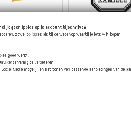
20 ippies per euro
5 ippies per euro
elijk geen ippies op je account bijschrijven.
eren, zowel op ippies als bij de webshop waarbij je iets wilt kopen.
Naar de webshop
Naar de webshop
pies goed werkt.
Bekijk info
en reviews
Bekijk info
en reviews
bruikerservaring te verbeteren.
n Social Media mogelijk en het tonen van passende aanbiedingen van de a
7 ippies per euro
5 ippies per euro