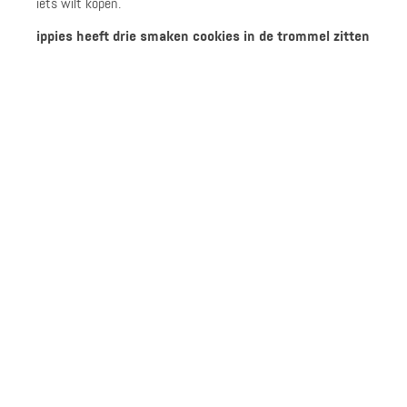
iets wilt kopen.
ippies heeft drie smaken cookies in de trommel zitten
Functionele cookies:
Deze smaak zorgt er voor dat ippies goed werkt.
3 ippies per euro
5 ippies per euro
Analytische cookies:
Deze cookies zijn er om jouw gebruikerservaring te
Naar de webshop
Naar de webshop
verbeteren.
Bekijk info
Bekijk info
Marketing cookies:
Dit soort maakt het gebruik van Social Media mogelijk en
het tonen van passende aanbiedingen van de aangesloten
webshops.
Accepteer
2 ippies per euro
3 ippies per euro
Naar de webshop
Naar de webshop
Bekijk info
Bekijk info