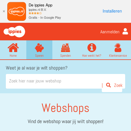
De ippies App
ippies.nl B.V.
Installeren
×
Gratis - In Google Play
Aanmelden
Home
Sparen
Spenden
Hoe werkt het?
Klantenservice
Weet je al waar je wilt shoppen?
Zoek
Webshops
Vind de webshop waar jij wilt shoppen!