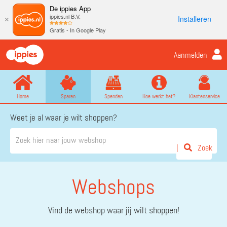
De ippies App
ippies.nl B.V.
Installeren
×
Gratis - In Google Play
Aanmelden
Home
Sparen
Spenden
Hoe werkt het?
Klantenservice
Weet je al waar je wilt shoppen?
Zoek
Webshops
Vind de webshop waar jij wilt shoppen!