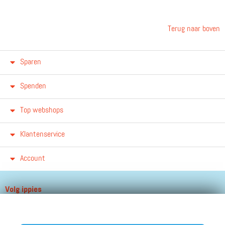
Terug naar boven
Sparen
Spenden
Top webshops
Klantenservice
Account
Volg ippies
Blijf op de hoogte van het groeiende aantal winkels, winacties en
andere updates!