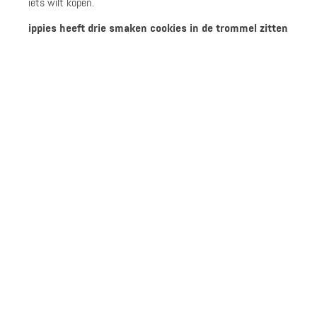
iets wilt kopen.
ippies heeft drie smaken cookies in de trommel zitten
Functionele cookies:
Deze smaak zorgt er voor dat ippies goed werkt.
2 ippies per euro
1 ippie per euro
Analytische cookies:
Deze cookies zijn er om jouw gebruikerservaring te
Naar de webshop
Naar de webshop
verbeteren.
Bekijk info
Bekijk info
Marketing cookies:
Dit soort maakt het gebruik van Social Media mogelijk en
het tonen van passende aanbiedingen van de aangesloten
webshops.
Accepteer
1250 ippies per bestelling
Max. 2 ippies per euro
Naar de webshop
Naar de webshop
Bekijk info
Bekijk info