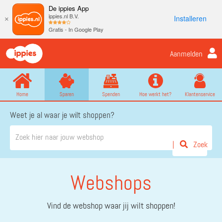
De ippies App
ippies.nl B.V.
Installeren
×
Gratis - In Google Play
Aanmelden
Home
Sparen
Spenden
Hoe werkt het?
Klantenservice
Weet je al waar je wilt shoppen?
Zoek
Webshops
Vind de webshop waar jij wilt shoppen!