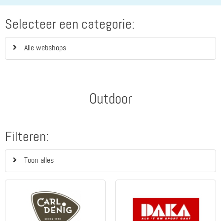
Selecteer een categorie:
Alle webshops
Outdoor
Filteren:
Toon alles