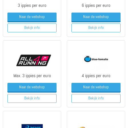
3 ippies per euro
6 ippies per euro
Naar de webshop
Naar de webshop
Bekijk info
Bekijk info
Max. 3 ippies per euro
4 ippies per euro
Naar de webshop
Naar de webshop
Bekijk info
Bekijk info