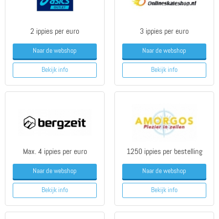
2 ippies per euro
3 ippies per euro
Naar de webshop
Naar de webshop
Bekijk info
Bekijk info
Max. 4 ippies per euro
1250 ippies per bestelling
Naar de webshop
Naar de webshop
Bekijk info
Bekijk info