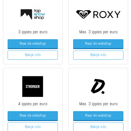
3 ippies per euro
Max. 3 ippies per euro
Naar de webshop
Naar de webshop
Bekijk info
Bekijk info
4 ippies per euro
Max. 3 ippies per euro
Naar de webshop
Naar de webshop
Bekijk info
Bekijk info