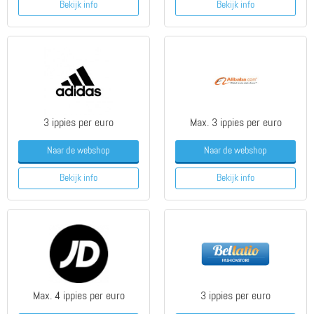
Bekijk info
Bekijk info
3 ippies per euro
Max. 3 ippies per euro
Naar de webshop
Naar de webshop
Bekijk info
Bekijk info
Max. 4 ippies per euro
3 ippies per euro