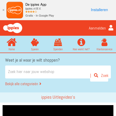
De ippies App
ippies.nl B.V.
Installeren
×
Gratis - In Google Play
Aanmelden
Home
Sparen
Spenden
Hoe werkt het?
Klantenservice
Weet je al waar je wilt shoppen?
Zoek
Bekijk alle categorieën
ippies Uitlegvideo’s