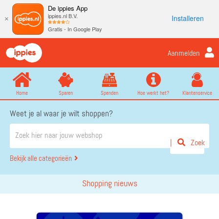
De ippies App
ippies.nl B.V.
Installeren
×
Gratis - In Google Play
Aanmelden
Home
Sparen
Spenden
Hoe werkt het?
Klantenservice
Weet je al waar je wilt shoppen?
Zoek
Bekijk alle categorieën
Shopping nieuws