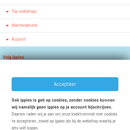
Top webshops
Klantenservice
Account
Volg ippies
Blijf op de hoogte van het groeiende aantal winkels, winacties en
andere updates!
Accepteer
Ook ippies is gek op cookies, zonder cookies kunnen
wij namelijk geen ippies op je account bijschrijven.
Daarom raden wij je aan om onze koektrommel met cookies
Werken bij ippies
Zakelijk
Algemene voorwaarden
te accepteren, zowel op ippies als bij de webshop waarbij je
Privacyverklaring
Disclaimer
iets wilt kopen.